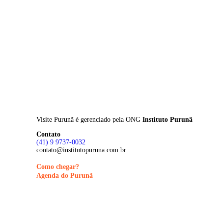
Skip
to
main
content
Visite Purunã é gerenciado pela
ONG
Instituto Purunã
Contato
(41) 9 9737-0032
contato@institutopuruna.com.br
Como chegar?
Agenda do Purunã