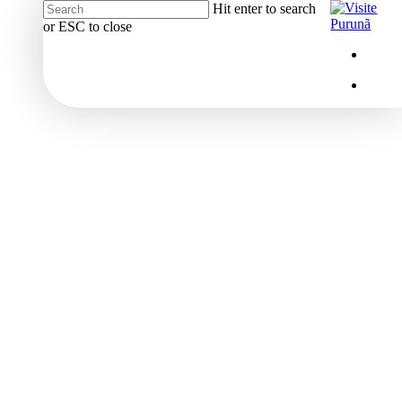
Hit enter to search
or ESC to close
Close
Menu
insta
Search
Menu