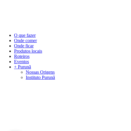
©
2026
Visite Purunã. Todos os direitos reservados. Desenvolvido por
L
Close
O que fazer
Menu
Onde comer
Onde ficar
Produtos locais
Roteiros
Eventos
+ Purunã
Nossas Origens
Instituto Purunã