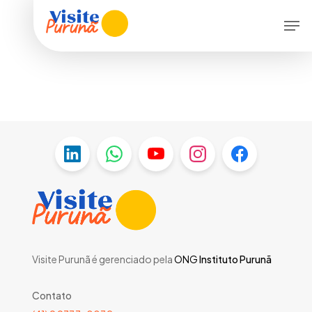
Skip
Menu
Men
to
main
content
Visite Purunã é gerenciado pela
ONG
Instituto Purunã
Contato