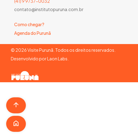
(41) 9 9737-0032
contato@institutopuruna.com.br
Como chegar?
Agenda do Purunã
©
2026
Visite Purunã. Todos os direitos reservados.
Desenvolvido por
Laon Labs
.