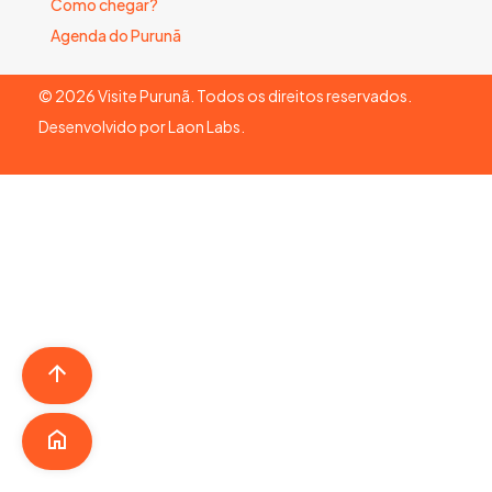
Como chegar?
Agenda do Purunã
©
2026
Visite Purunã. Todos os direitos reservados.
Desenvolvido por
Laon Labs
.