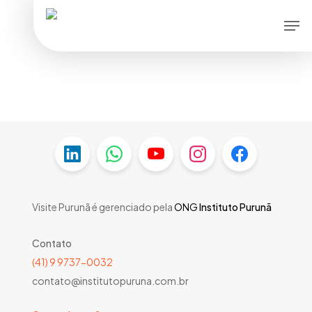
Skip
Men
to
main
content
Visite Purunã é gerenciado pela
ONG
Instituto Purunã
Contato
(41) 9 9737-0032
contato@institutopuruna.com.br