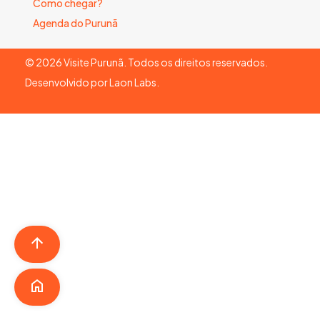
Como chegar?
Agenda do Purunã
©
2026
Visite Purunã. Todos os direitos reservados.
Desenvolvido por
Laon Labs
.