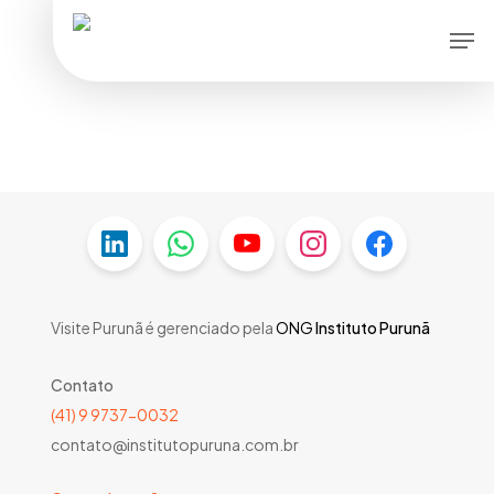
Skip
Men
to
main
content
Visite Purunã é gerenciado pela
ONG
Instituto Purunã
Contato
(41) 9 9737-0032
contato@institutopuruna.com.br