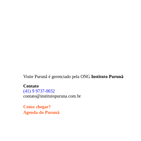
Skip
to
main
content
Visite Purunã é gerenciado pela
ONG
Instituto Purunã
Contato
(41) 9 9737-0032
contato@institutopuruna.com.br
Como chegar?
Agenda do Purunã