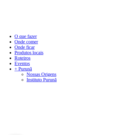
©
2026
Visite Purunã. Todos os direitos reservados. Desenvolvido por
L
Close
O que fazer
Menu
Onde comer
Onde ficar
Produtos locais
Roteiros
Eventos
+ Purunã
Nossas Origens
Instituto Purunã