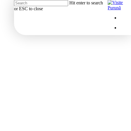
Hit enter to search
or ESC to close
Close
Menu
insta
Search
Menu