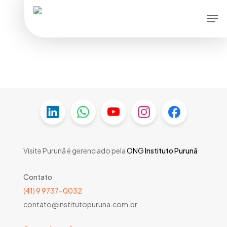
Skip
Men
to
main
content
Visite Purunã é gerenciado pela
ONG
Instituto Purunã
Contato
(41) 9 9737-0032
contato@institutopuruna.com.br