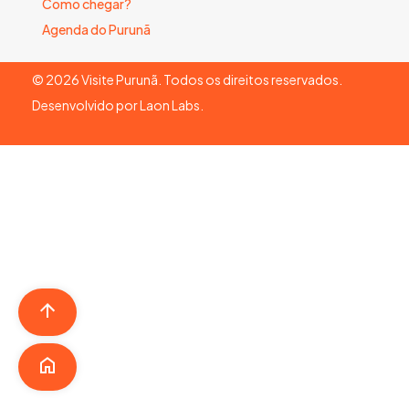
Como chegar?
Agenda do Purunã
©
2026
Visite Purunã. Todos os direitos reservados.
Desenvolvido por
Laon Labs
.