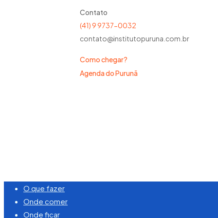
Contato
(41) 9 9737-0032
contato@institutopuruna.com.br
Como chegar?
Agenda do Purunã
©
2026
Visite Purunã. Todos os direitos reserva
Close
O que fazer
Menu
Onde comer
Onde ficar