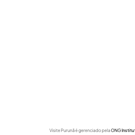
Skip
to
main
content
Visite Purunã é gerenciado pela
ONG
Instit