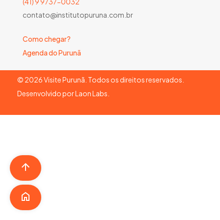
(41) 9 9737-0032
contato@institutopuruna.com.br
Como chegar?
Agenda do Purunã
©
2026
Visite Purunã. Todos os direitos reservados.
Desenvolvido por
Laon Labs
.