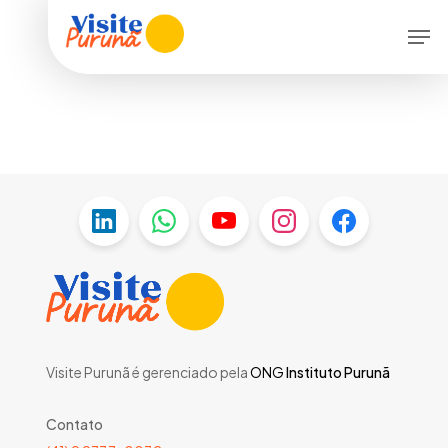
Skip
Men
to
main
content
Visite Purunã é gerenciado pela
ONG
Instituto Purunã
Contato