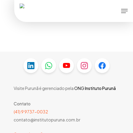
Skip
Men
to
main
content
Visite Purunã é gerenciado pela
ONG
Instituto Purunã
Contato
(41) 9 9737-0032
contato@institutopuruna.com.br