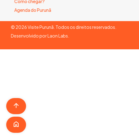
Como chegar?
Agenda do Purunã
©
2026
Visite Purunã. Todos os direitos reservados.
Desenvolvido por
Laon Labs
.