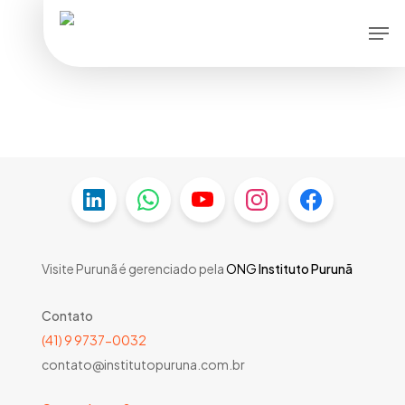
Skip
Men
to
main
content
Visite Purunã é gerenciado pela
ONG
Instituto Purunã
Contato
(41) 9 9737-0032
contato@institutopuruna.com.br