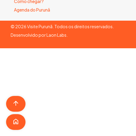
Como chegar?
Agenda do Purunã
©
2026
Visite Purunã. Todos os direitos reservados.
Desenvolvido por
Laon Labs
.