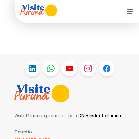
Skip
Menu
Men
to
main
content
Visite Purunã é gerenciado pela
ONG
Instituto Purunã
Contato