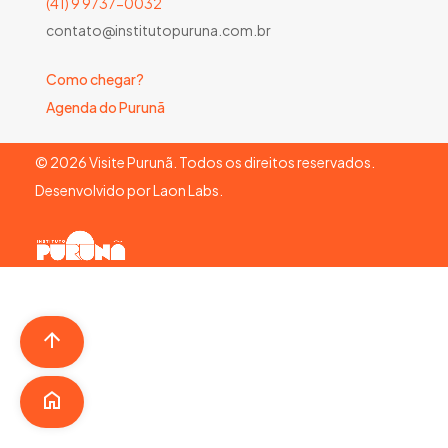
(41) 9 9737-0032
contato@institutopuruna.com.br
Como chegar?
Agenda do Purunã
©
2026
Visite Purunã. Todos os direitos reservados.
Desenvolvido por
Laon Labs
.