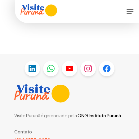
Skip
Menu
Men
to
main
content
Visite Purunã é gerenciado pela
ONG
Instituto Purunã
Contato