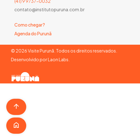
(41) 9 9737-0032
contato@institutopuruna.com.br
Como chegar?
Agenda do Purunã
©
2026
Visite Purunã. Todos os direitos reservados.
Desenvolvido por
Laon Labs
.