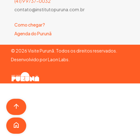
(41) 9 9737-0032
contato@institutopuruna.com.br
Como chegar?
Agenda do Purunã
©
2026
Visite Purunã. Todos os direitos reservados.
Desenvolvido por
Laon Labs
.