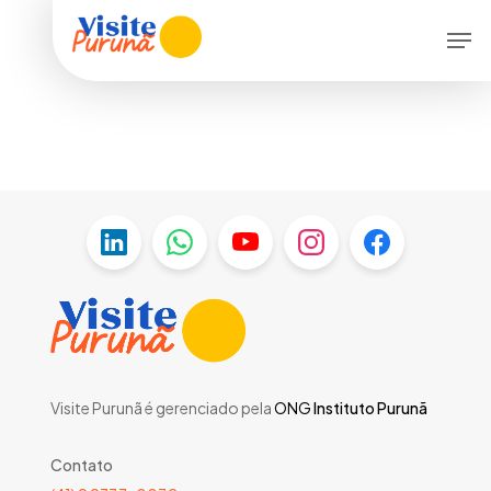
Skip
Menu
Men
to
main
content
Visite Purunã é gerenciado pela
ONG
Instituto Purunã
Contato