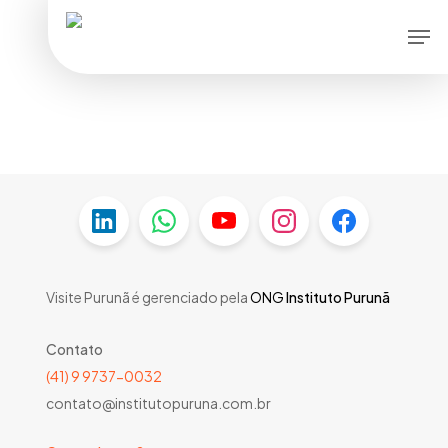
Skip
Men
to
main
content
Visite Purunã é gerenciado pela
ONG
Instituto Purunã
Contato
(41) 9 9737-0032
contato@institutopuruna.com.br