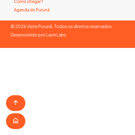
Como chegar?
Agenda do Purunã
©
2026
Visite Purunã. Todos os direitos reservados.
Desenvolvido por
Laon Labs
.