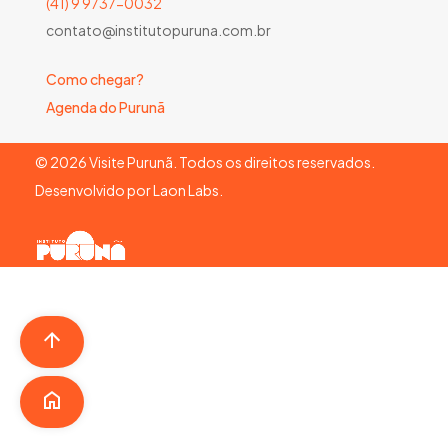
(41) 9 9737-0032
contato@institutopuruna.com.br
Como chegar?
Agenda do Purunã
©
2026
Visite Purunã. Todos os direitos reservados.
Desenvolvido por
Laon Labs
.