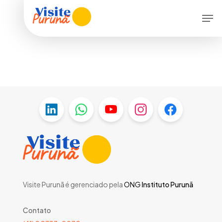
Skip
Men
to
main
content
Visite Purunã é gerenciado pela
ONG
Instituto Purunã
Contato