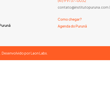
(41) 9 9737-0032
contato@institutopuruna.com.
Como chegar?
 Purunã
Agenda do Purunã
s. Desenvolvido por
Laon Labs
.