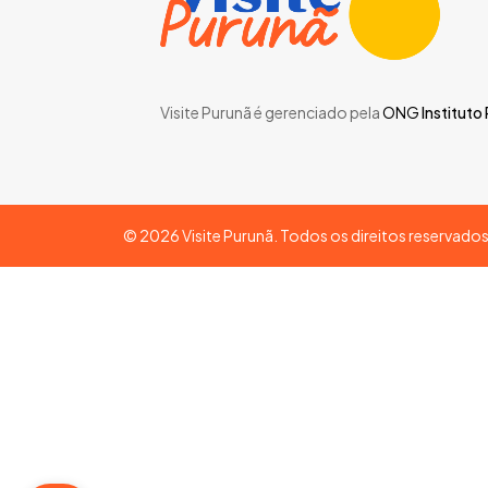
Visite Purunã é gerenciado pela
ONG
Instituto
©
2026
Visite Purunã. Todos os direitos reservado