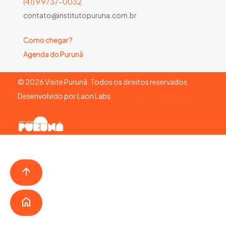
(41) 9 9737-0032
contato@institutopuruna.com.br
Como chegar?
Agenda do Purunã
©
2026
Visite Purunã. Todos os direitos reservados.
Desenvolvido por
Laon Labs
.