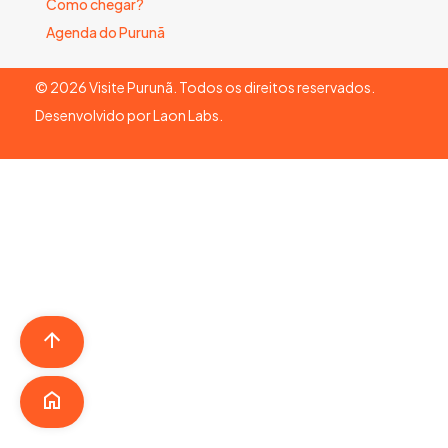
Como chegar?
Agenda do Purunã
©
2026
Visite Purunã. Todos os direitos reservados.
Desenvolvido por
Laon Labs
.