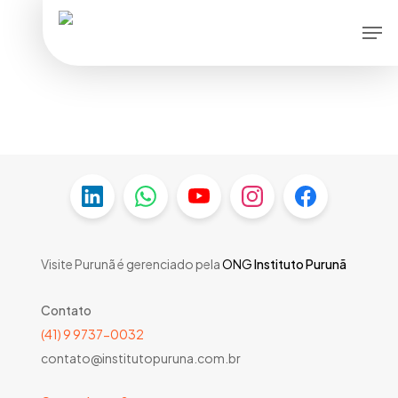
Skip
Men
to
main
content
Visite Purunã é gerenciado pela
ONG
Instituto Purunã
Contato
(41) 9 9737-0032
contato@institutopuruna.com.br