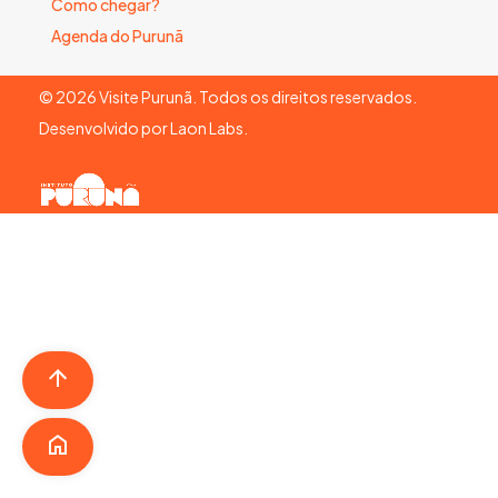
Como chegar?
Agenda do Purunã
©
2026
Visite Purunã. Todos os direitos reservados.
Desenvolvido por
Laon Labs
.