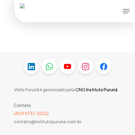
Skip
Men
to
main
content
Visite Purunã é gerenciado pela
ONG
Instituto Purunã
Contato
(41) 9 9737-0032
contato@institutopuruna.com.br