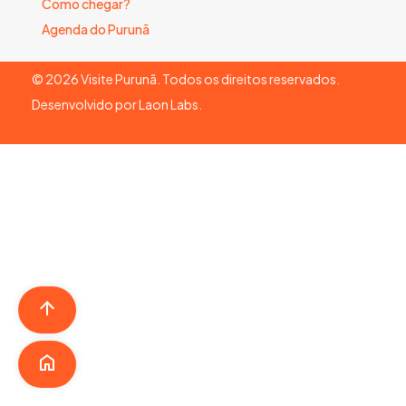
Como chegar?
Agenda do Purunã
©
2026
Visite Purunã. Todos os direitos reservados.
Desenvolvido por
Laon Labs
.