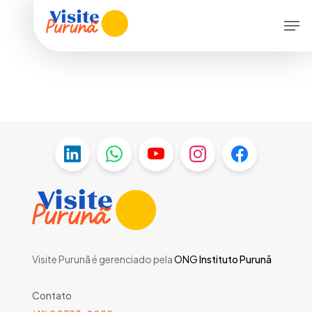
Skip
Menu
Men
to
main
content
Visite Purunã é gerenciado pela
ONG
Instituto Purunã
Contato