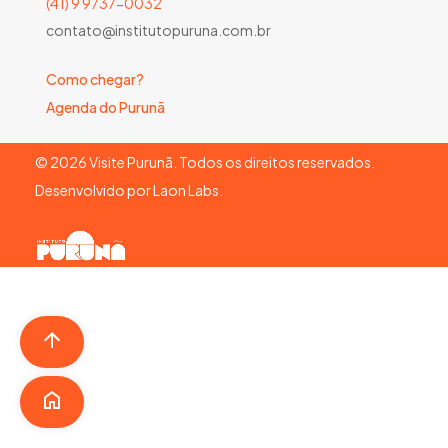
(41) 9 9737-0032
contato@institutopuruna.com.br
Como chegar?
Agenda do Purunã
©
2026
Visite Purunã. Todos os direitos reservados.
Desenvolvido por
Laon Labs
.