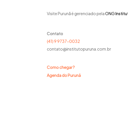
Visite Purunã é gerenciado pela
ONG
Instit
Contato
(41) 9 9737-0032
contato@institutopuruna.com.br
Como chegar?
Agenda do Purunã