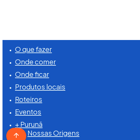
©
2026
Visite Purunã. Todos os direitos reserva
Close
O que fazer
Menu
Onde comer
Onde ficar
Produtos locais
Roteiros
Eventos
+ Purunã
Nossas Origens