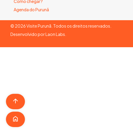
Como chegar?
Agenda do Purunã
©
2026
Visite Purunã. Todos os direitos reservados.
Desenvolvido por
Laon Labs
.