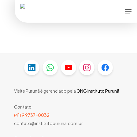
Skip
Men
to
main
content
Visite Purunã é gerenciado pela
ONG
Instituto Purunã
Contato
(41) 9 9737-0032
contato@institutopuruna.com.br