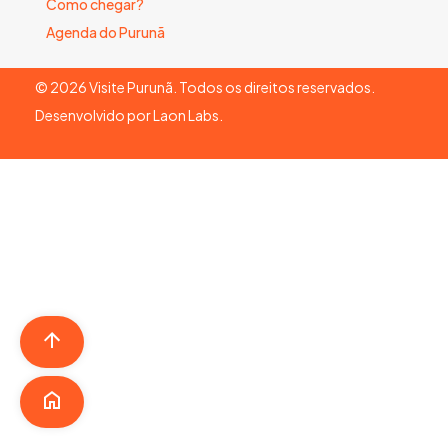
Como chegar?
Agenda do Purunã
©
2026
Visite Purunã. Todos os direitos reservados.
Desenvolvido por
Laon Labs
.