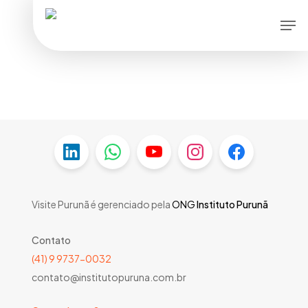
Skip
Men
to
main
content
Visite Purunã é gerenciado pela
ONG
Instituto Purunã
Contato
(41) 9 9737-0032
contato@institutopuruna.com.br