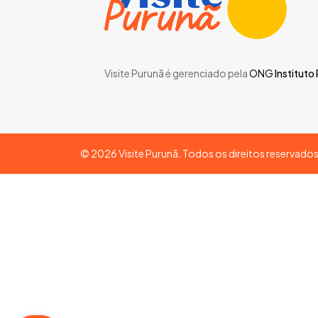
Visite Purunã é gerenciado pela
ONG
Instituto
©
2026
Visite Purunã. Todos os direitos reservado