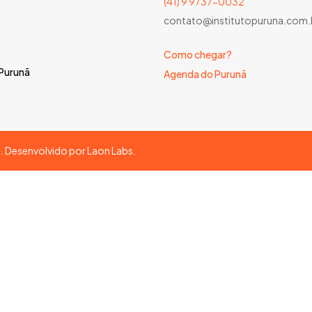
(41) 9 9737-0032
contato@institutopuruna.com.
Como chegar?
 Purunã
Agenda do Purunã
s. Desenvolvido por
Laon Labs
.