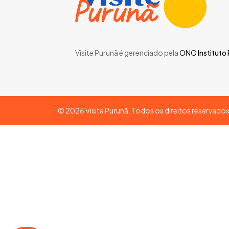
Visite Purunã é gerenciado pela
ONG
Instituto
©
2026
Visite Purunã. Todos os direitos reservado