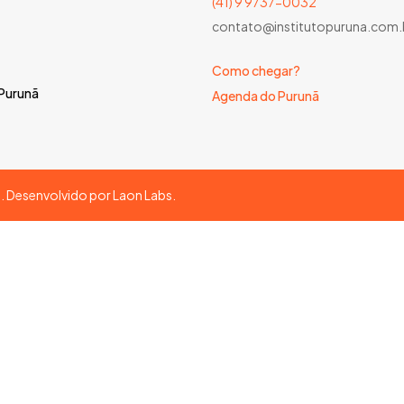
(41) 9 9737-0032
contato@institutopuruna.com.
Como chegar?
 Purunã
Agenda do Purunã
s. Desenvolvido por
Laon Labs
.