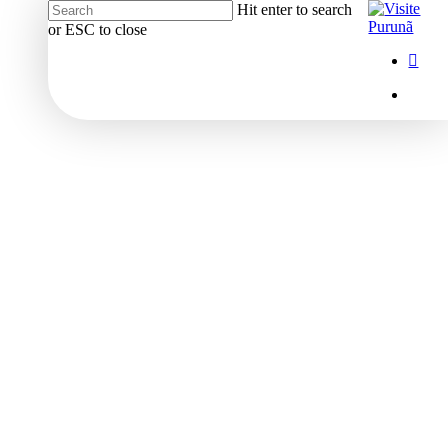
Hit enter to search
or ESC to close
Close
Menu
insta
Search
Menu