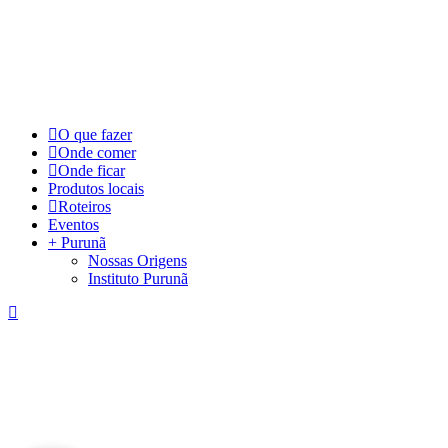
©
2026
Visite Purunã. Todos os direitos reservados. Desenvolvido por
L
Close
O que fazer
Menu
Onde comer
Onde ficar
Produtos locais
Roteiros
Eventos
+ Purunã
Nossas Origens
Instituto Purunã