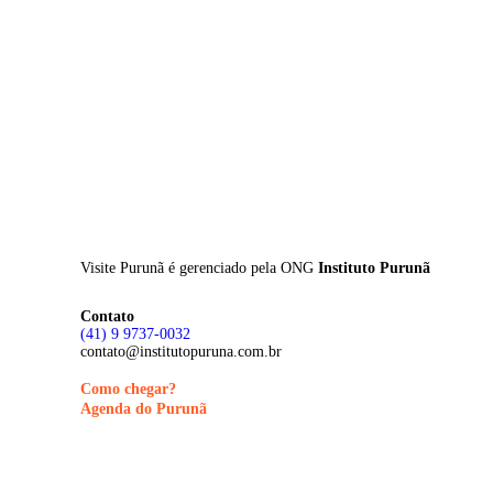
Skip
to
main
content
Visite Purunã é gerenciado pela
ONG
Instituto Purunã
Contato
(41) 9 9737-0032
contato@institutopuruna.com.br
Como chegar?
Agenda do Purunã