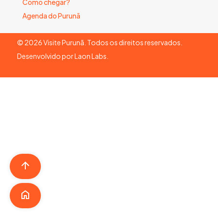
Como chegar?
Agenda do Purunã
©
2026
Visite Purunã. Todos os direitos reservados.
Desenvolvido por
Laon Labs
.