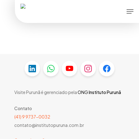
Skip
Men
to
main
content
Visite Purunã é gerenciado pela
ONG
Instituto Purunã
Contato
(41) 9 9737-0032
contato@institutopuruna.com.br