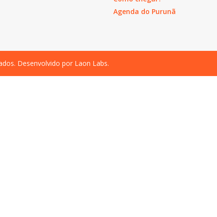
Agenda do Purunã
vados. Desenvolvido por
Laon Labs
.