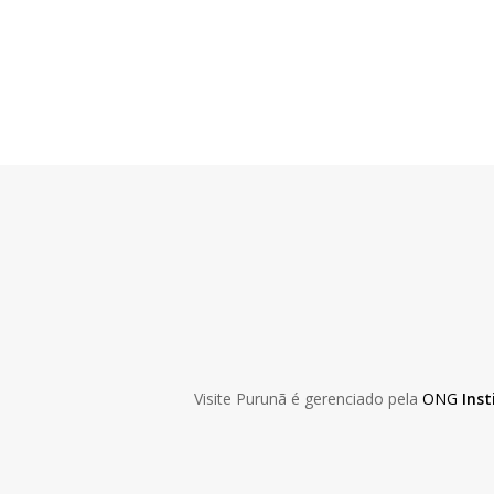
Skip
to
main
content
Visite Purunã é gerenciado pela
ONG
Inst