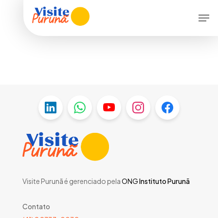
Skip
Menu
Men
to
main
content
Visite Purunã é gerenciado pela
ONG
Instituto Purunã
Contato