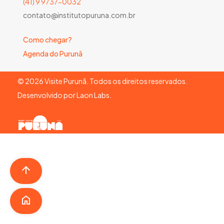
(41) 9 9737-0032
contato@institutopuruna.com.br
Como chegar?
Agenda do Purunã
©
2026
Visite Purunã. Todos os direitos reservados.
Desenvolvido por
Laon Labs
.