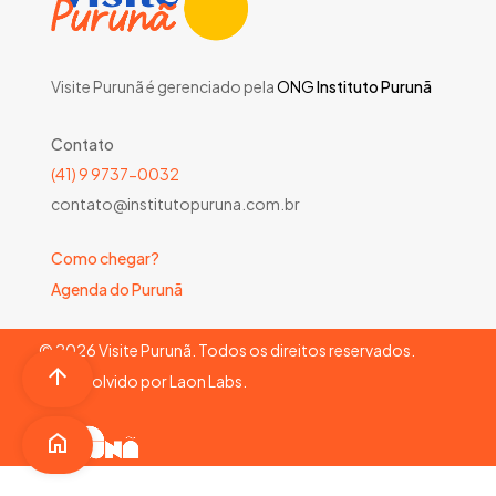
Visite Purunã é gerenciado pela
ONG
Instituto Purunã
Contato
(41) 9 9737-0032
contato@institutopuruna.com.br
Como chegar?
Agenda do Purunã
©
2026
Visite Purunã. Todos os direitos reservados.
Desenvolvido por
Laon Labs
.