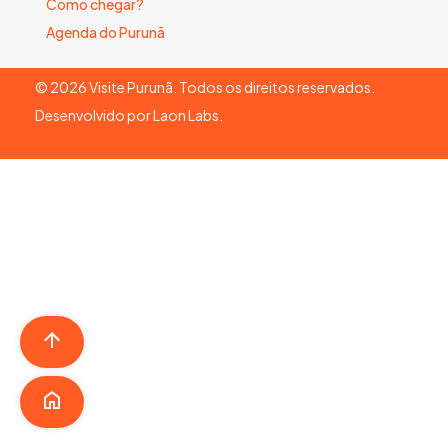
Como chegar?
Agenda do Purunã
©
2026
Visite Purunã. Todos os direitos reservados.
Desenvolvido por
Laon Labs
.