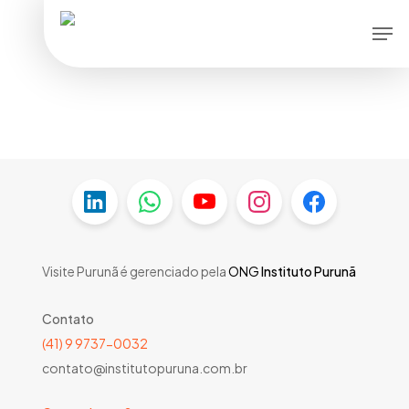
Skip
Men
to
main
content
Visite Purunã é gerenciado pela
ONG
Instituto Purunã
Contato
(41) 9 9737-0032
contato@institutopuruna.com.br