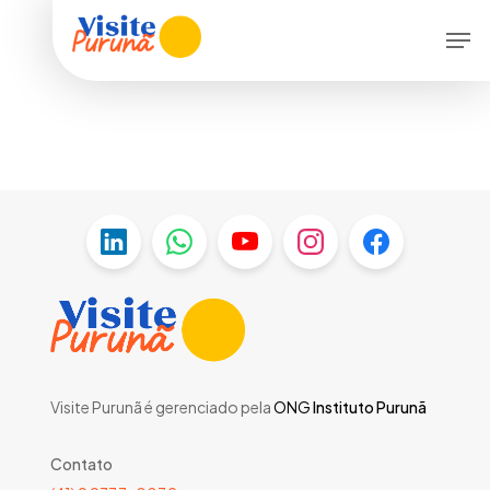
Skip
Menu
Men
to
main
content
Visite Purunã é gerenciado pela
ONG
Instituto Purunã
Contato