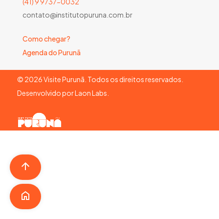
(41) 9 9737-0032
contato@institutopuruna.com.br
Como chegar?
Agenda do Purunã
©
2026
Visite Purunã. Todos os direitos reservados.
Desenvolvido por
Laon Labs
.