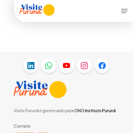
Skip
Menu
Men
to
main
content
Visite Purunã é gerenciado pela
ONG
Instituto Purunã
Contato