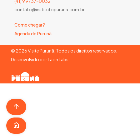
(41) 9 9737-0032
contato@institutopuruna.com.br
Como chegar?
Agenda do Purunã
©
2026
Visite Purunã. Todos os direitos reservados.
Desenvolvido por
Laon Labs
.