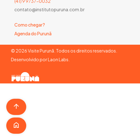
(41) 9 9737-0032
contato@institutopuruna.com.br
Como chegar?
Agenda do Purunã
©
2026
Visite Purunã. Todos os direitos reservados.
Desenvolvido por
Laon Labs
.