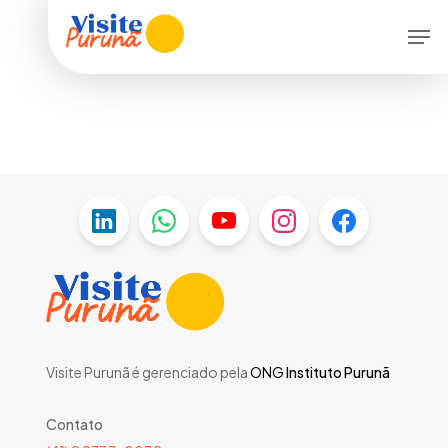
Skip
Men
to
main
content
Visite Purunã é gerenciado pela
ONG
Instituto Purunã
Contato