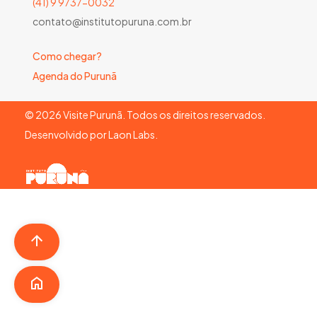
(41) 9 9737-0032
contato@institutopuruna.com.br
Como chegar?
Agenda do Purunã
©
2026
Visite Purunã. Todos os direitos reservados.
Desenvolvido por
Laon Labs
.