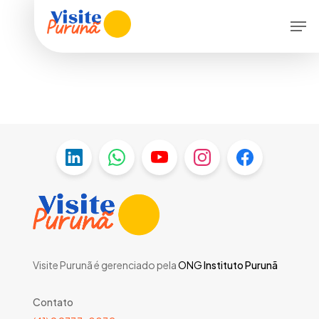
Skip
Menu
Men
to
main
content
Visite Purunã é gerenciado pela
ONG
Instituto Purunã
Contato