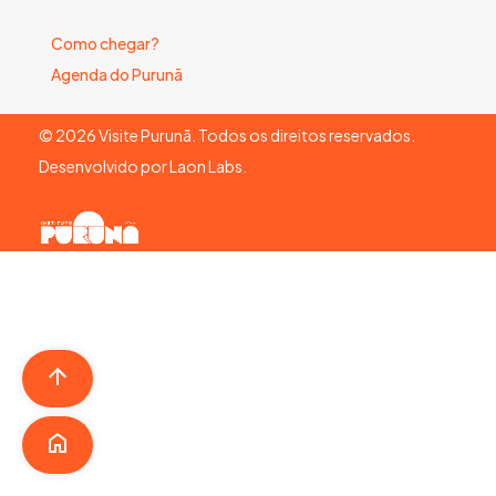
Como chegar?
Agenda do Purunã
©
2026
Visite Purunã. Todos os direitos reservados.
Desenvolvido por
Laon Labs
.