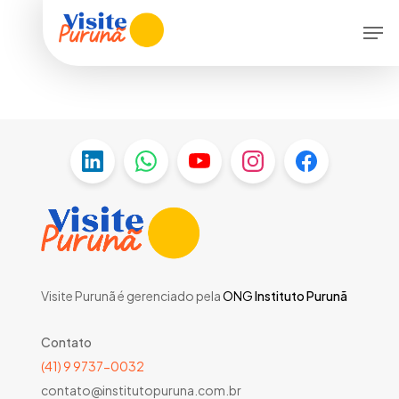
Skip
Men
to
main
content
Visite Purunã é gerenciado pela
ONG
Instituto Purunã
Contato
(41) 9 9737-0032
contato@institutopuruna.com.br