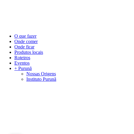
©
2026
Visite Purunã. Todos os direitos reservados. Desenvolvido por
L
Close
O que fazer
Menu
Onde comer
Onde ficar
Produtos locais
Roteiros
Eventos
+ Purunã
Nossas Origens
Instituto Purunã