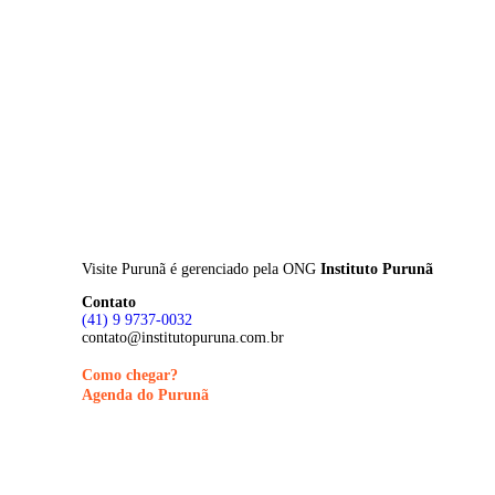
Skip
to
main
content
Visite Purunã é gerenciado pela
ONG
Instituto Purunã
Contato
(41) 9 9737-0032
contato@institutopuruna.com.br
Como chegar?
Agenda do Purunã