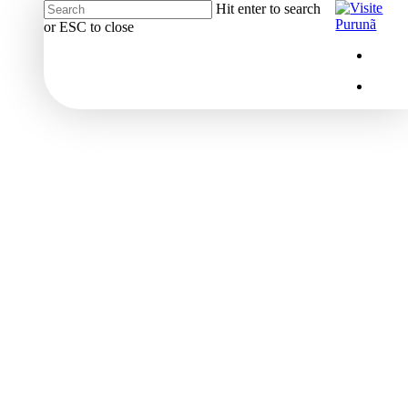
Hit enter to search
or ESC to close
Close
Menu
insta
Search
Menu