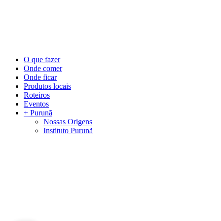
©
2026
Visite Purunã. Todos os direitos reservados. Desenvolvido por
L
Close
O que fazer
Menu
Onde comer
Onde ficar
Produtos locais
Roteiros
Eventos
+ Purunã
Nossas Origens
Instituto Purunã