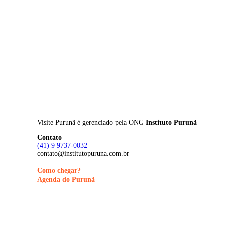
Skip
to
main
content
Visite Purunã é gerenciado pela
ONG
Instituto Purunã
Contato
(41) 9 9737-0032
contato@institutopuruna.com.br
Como chegar?
Agenda do Purunã