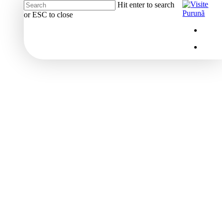
Hit enter to search
or ESC to close
Close
Menu
insta
Search
Menu