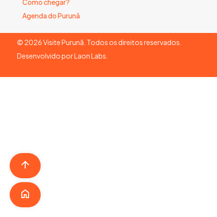
Como chegar?
Agenda do Purunã
©
2026
Visite Purunã. Todos os direitos reservados.
Desenvolvido por
Laon Labs
.