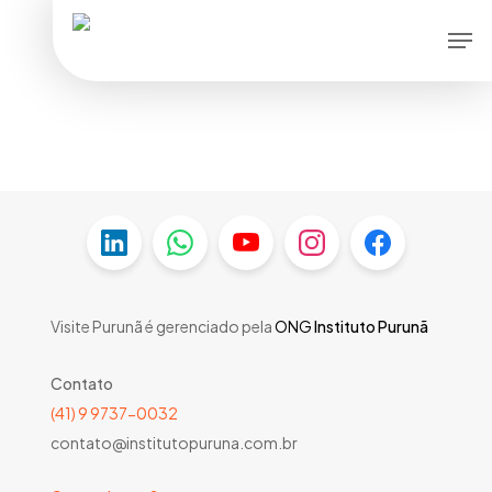
Skip
Men
to
main
content
Visite Purunã é gerenciado pela
ONG
Instituto Purunã
Contato
(41) 9 9737-0032
contato@institutopuruna.com.br