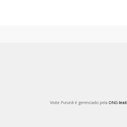
Skip
to
main
content
Visite Purunã é gerenciado pela
ONG
Inst