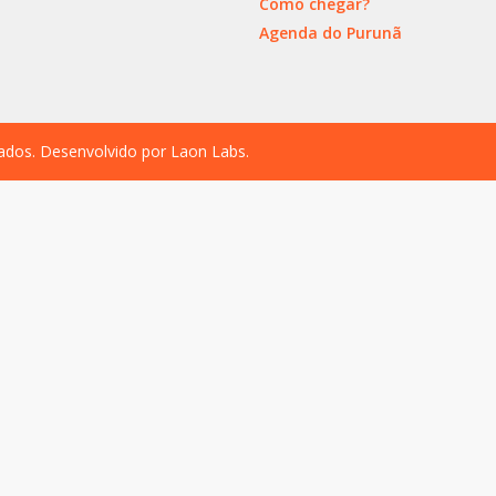
Como chegar?
Agenda do Purunã
vados. Desenvolvido por
Laon Labs
.