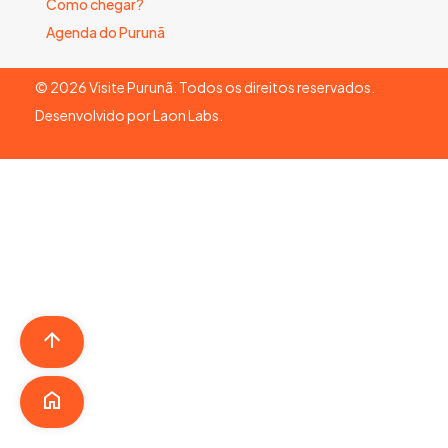
Como chegar?
Agenda do Purunã
©
2026
Visite Purunã. Todos os direitos reservados.
Desenvolvido por
Laon Labs
.