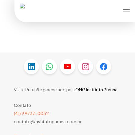
Skip
Men
to
main
content
Visite Purunã é gerenciado pela
ONG
Instituto Purunã
Contato
(41) 9 9737-0032
contato@institutopuruna.com.br