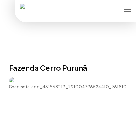
Skip
Men
to
main
content
Fazenda Cerro Purunã