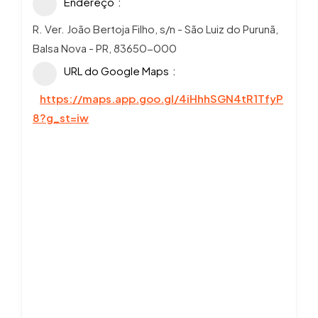
Endereço
R. Ver. João Bertoja Filho, s/n - São Luiz do Purunã,
Balsa Nova - PR, 83650-000
URL do Google Maps
https://maps.app.goo.gl/4iHhhSGN4tR1TfyP
8?g_st=iw