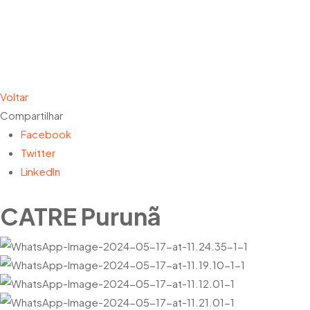
Skip
to
main
content
Voltar
Compartilhar
Facebook
Twitter
LinkedIn
CATRE Purunã