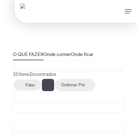
Skip
Men
to
main
content
O QUE FAZER
Onde comer
Onde ficar
20
Itens Encontrados
Ordenar Por
Filter