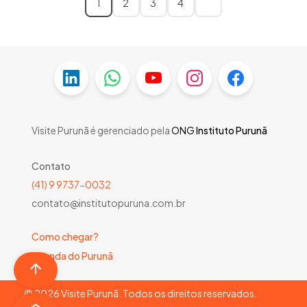
1
2
3
4
Visite Purunã é gerenciado pela
ONG
Instituto Purunã
Contato
(41) 9 9737-0032
contato@institutopuruna.com.br
Como chegar?
Agenda do Purunã
©
2026
Visite Purunã. Todos os direitos reservados.