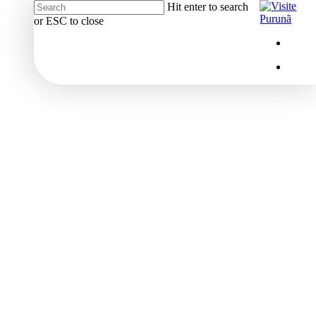
Hit enter to search
or ESC to close
Close
Menu
insta
Search
Menu